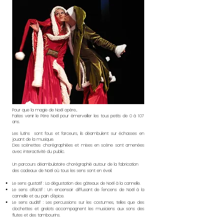
Pour que la magie de Noël opère...
Faites venir le Père Noël pour émerveiller les tous petits de 0 à 107
ans.
Les lutins sont fous et farceurs, ils déambulent sur échasses en
jouant de la musique.
Des scénettes chorégraphiées et mises en scène sont amenées
avec interactivité du public.
Un parcours déambulatoire chorégraphié autour de la fabrication
des cadeaux de Noël où tous les sens sont en éveil.
Le sens gustatif : La dégustation des gâteaux de Noël à la cannelle.​
Le sens olfactif : Un encensoir diffusant de l'encens de Noël à la
cannelle et au pain d'épice.​
Le sens auditif : Les percussions sur les costumes, telles que des
clochettes et grelots accompagnent les musiciens aux sons des
flutes et des tambourins.​