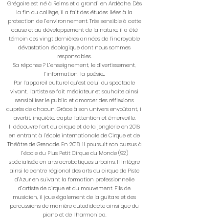
Grégoire est né à Reims et a grandi en Ardèche. Dès
la fin du collège, il a fait des études liées à la
protection de l’environnement. Très sensible à cette
cause et au développement de la nature, il a été
témoin ces vingt dernières années de l’incroyable
dévastation écologique dont nous sommes
responsables.
Sa réponse ? L’enseignement, le divertissement,
l’information, la poésie...
Par l’appareil culturel qu’est celui du spectacle
vivant, l’artiste se fait médiateur et souhaite ainsi
sensibiliser le public et amorcer des réflexions
auprès de chacun. Grâce à son univers envoûtant, il
avertit, inquiète, capte l’attention et émerveille.
Il découvre l’art du cirque et de la jonglerie en 2016
en entrant à l’école internationale de Cirque et de
Théâtre de Grenade. En 2018, il poursuit son cursus à
l’école du Plus Petit Cirque du Monde (92)
spécialisée en arts acrobatiques urbains. Il intègre
ainsi le centre régional des arts du cirque de Piste
d’Azur en suivant la formation professionnelle
d’artiste de cirque et du mouvement. Fils de
musicien, il joue également de la guitare et des
percussions de manière autodidacte ainsi que du
piano et de l’harmonica.