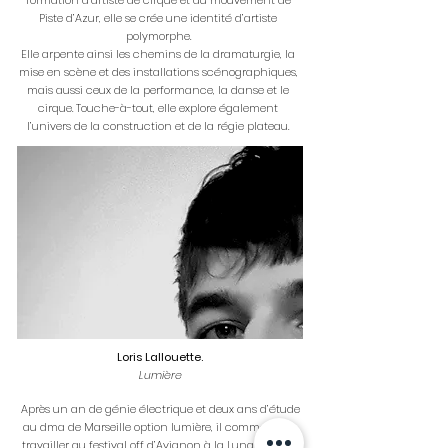
formation d’artiste de cirque et du mouvement de
Piste d’Azur, elle se crée une identité d’artiste
polymorphe.
Elle arpente ainsi les chemins de la dramaturgie, la
mise en scène et des installations scénographiques,
mais aussi ceux de la performance, la danse et le
cirque. Touche-à-tout, elle explore également
l’univers de la construction et de la régie plateau.
Loris Lallouette.
Lumière
Après un an de génie électrique et deux ans d’étude
au dma de Marseille option lumière, il commence à
travailler au festival off d’Avignon à la Luna, théâtre