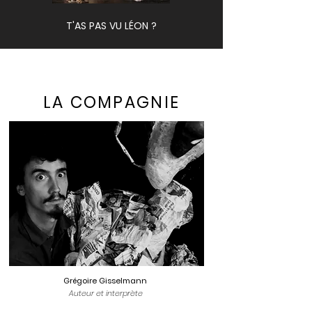
T'AS PAS VU LÉON ?
PUZZLE
LA COMPAGNIE
Grégoire Gisselmann
Auteur et interprète